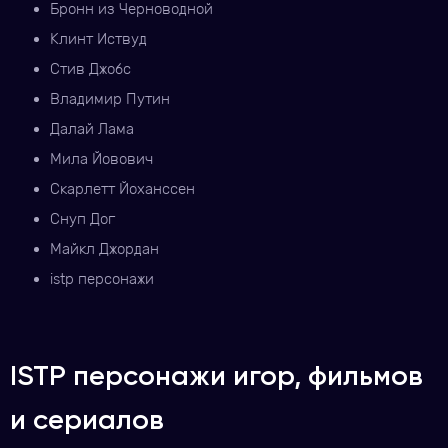
Бронн из Черноводной
Клинт Иствуд
Стив Джобс
Владимир Путин
Далай Лама
Мила Йовович
Скарлетт Йоханссен
Снуп Дог
Майкл Джордан
istp персонажи
ISTP персонажи игор, фильмов
и сериалов