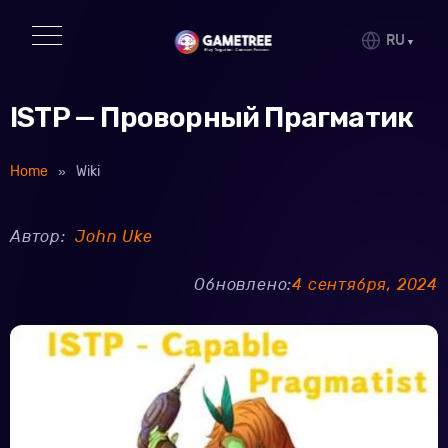
RU
ISTP — Проворный Прагматик
Home
»
Wiki
Автор:
John Uke
Обновлено:
4 сентября, 2024