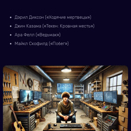
Дэрил Диксон («Ходячие мертвецы»)
Джин Казама («Текен: Кровная месть»)
Ара Фелл («Ведьмак»)
Майкл Скофилд («Побег»)