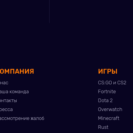
КОМПАНИЯ
ИГРЫ
 нас
CS:GO и CS2
аша команда
Fortnite
онтакты
Dota 2
ресса
Overwatch
ассмотрение жалоб
Minecraft
Rust