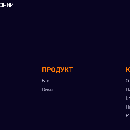
аний
ПРОДУКТ
Блог
О
Вики
Н
К
П
Р