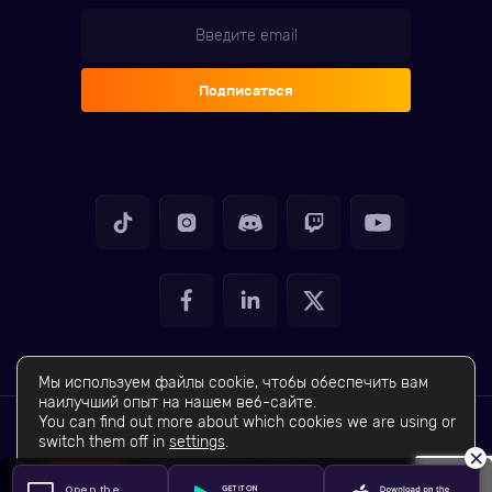
Подписаться
Мы используем файлы cookie, чтобы обеспечить вам
наилучший опыт на нашем веб-сайте.
You can find out more about which cookies we are using or
© 2026
GameTree PBC. Все права защищены.
switch them off in
settings
.
×
Условия и
GameTree PBC — Политика
положения
конфиденциальности
Закрыть баннер cookie GDPR
Принять
Настройки
Open the